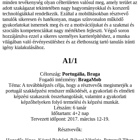
minden tevékenység olyan célterületen valósul meg, amely terület az
adott szakágazat tekintetében nagy hagyományokkal és korszerű
technológiákkal rendelkezik. Ezáltal a mobilitásokban résztvevő
tanulók sikeresen és hatékonyan, magas színvonalon működő
gyakorlatokat ismernek meg és ez a motivációjukat és a szakmai és
szociális kompetenciáikat nagy mértékben fejleszti. Végső soron
hozzájárulva ezzel a sikeres személyes karrierépítéshez, a munka
világában való érvényesüléshez és az élethosszig tartó tanulás iránti
igény kialakulásához.
A1/1
Célország:
Portugália, Braga
Fogadó intézmény:
BragaMob
Téma: A továbbképzés célja, hogy a résztvevők megismerjék a
portugál szakképzési rendszer működését, a gyakorlati és elméleti
képzési szakaszok összehangolását, valamint a gyakorlati
képzőhelyeken folyó termelési és képzési munkát.
Létszám: 6 tanár
Időtartam: 4+2 nap
Tervezett időpont: 2017. március 12-19.
Résztvevők: