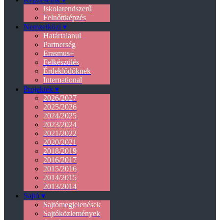
Iskolarendszerű
Felnőttképzés
Nemzetközi ▾
Határtalanul
Partnerség
Erasmus+
Felkészülés
Érdeklődőknek
International
Projektek ▾
2026/2027
2025/2026
2024/2025
2023/2024
2021/2022
2020/2021
2018/2019
2016/2017
2015/2016
2014/2015
2013/2014
Sajtó ▾
Sajtómegjelenések
Sajtóközlemények