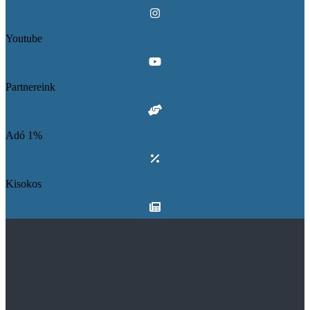
Youtube
Partnereink
Adó 1%
Kisokos