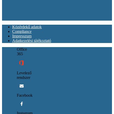
Közérdekű adatok
Compliance
Impresszum
Adatkezelési tájékoztató
Office
365
Levelező
rendszer
Facebook
Instagram