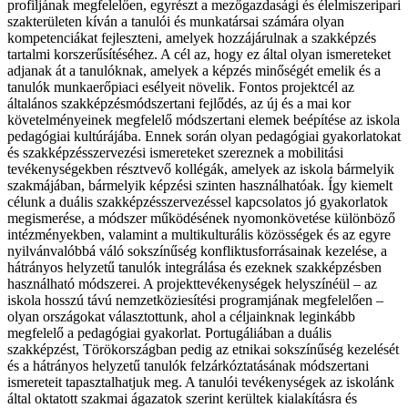
profiljának megfelelően, egyrészt a mezőgazdasági és élelmiszeripari
szakterületen kíván a tanulói és munkatársai számára olyan
kompetenciákat fejleszteni, amelyek hozzájárulnak a szakképzés
tartalmi korszerűsítéséhez. A cél az, hogy ez által olyan ismereteket
adjanak át a tanulóknak, amelyek a képzés minőségét emelik és a
tanulók munkaerőpiaci esélyeit növelik. Fontos projektcél az
általános szakképzésmódszertani fejlődés, az új és a mai kor
követelményeinek megfelelő módszertani elemek beépítése az iskola
pedagógiai kultúrájába. Ennek során olyan pedagógiai gyakorlatokat
és szakképzésszervezési ismereteket szereznek a mobilitási
tevékenységekben résztvevő kollégák, amelyek az iskola bármelyik
szakmájában, bármelyik képzési szinten használhatóak. Így kiemelt
célunk a duális szakképzésszervezéssel kapcsolatos jó gyakorlatok
megismerése, a módszer működésének nyomonkövetése különböző
intézményekben, valamint a multikulturális közösségek és az egyre
nyilvánvalóbbá váló sokszínűség konfliktusforrásainak kezelése, a
hátrányos helyzetű tanulók integrálása és ezeknek szakképzésben
használható módszerei. A projekttevékenységek helyszínéül – az
iskola hosszú távú nemzetköziesítési programjának megfelelően –
olyan országokat választottunk, ahol a céljainknak leginkább
megfelelő a pedagógiai gyakorlat. Portugáliában a duális
szakképzést, Törökországban pedig az etnikai sokszínűség kezelését
és a hátrányos helyzetű tanulók felzárkóztatásának módszertani
ismereteit tapasztalhatjuk meg. A tanulói tevékenységek az iskolánk
által oktatott szakmai ágazatok szerint kerültek kialakításra és