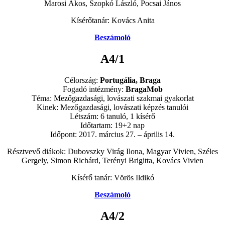
Marosi Ákos, Szopkó László, Pocsai János
Kísérőtanár: Kovács Anita
Beszámoló
A4/1
Célország:
Portugália, Braga
Fogadó intézmény:
BragaMob
Téma: Mezőgazdasági, lovászati szakmai gyakorlat
Kinek: Mezőgazdasági, lovászati képzés tanulói
Létszám: 6 tanuló, 1 kísérő
Időtartam: 19+2 nap
Időpont: 2017. március 27. – április 14.
Résztvevő diákok: Dubovszky Virág Ilona, Magyar Vivien, Széles
Gergely, Simon Richárd, Terényi Brigitta, Kovács Vivien
Kísérő tanár: Vörös Ildikó
Beszámoló
A4/2