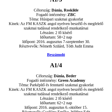
Célország:
Dánia, Roskilde
Fogadó intézmény:
ZBC
Téma: Húsipari szakmai gyakorlat
Kinek: Az FM KASZK angol nyelven beszélő és megfelelő
szakmai tudással rendelkező munkatársai
Létszám: 2 fő kísérő
Időtartam: 58+2 nap
Időpont: 2016. augusztus 7-szeptember 30.
Résztvevők: Németh Szilárd, Tóth Judit Emma
Beszámoló
A1/4
Célország:
Dánia, Beder
Fogadó intézmény:
Green Academy
Téma: Parképítő és fenntartó szakmai gyakorlat
Kinek: Az FM KASZK angol nyelven beszélő és megfelelő
szakmai tudással rendelkező munkatársai
Létszám: 2 fő kísérő
Időtartam: 62+2 nap
Időpont: 2016. augusztus 6.-október 15.
Résztvevők: Csollány Emőke, Wilfing Edit