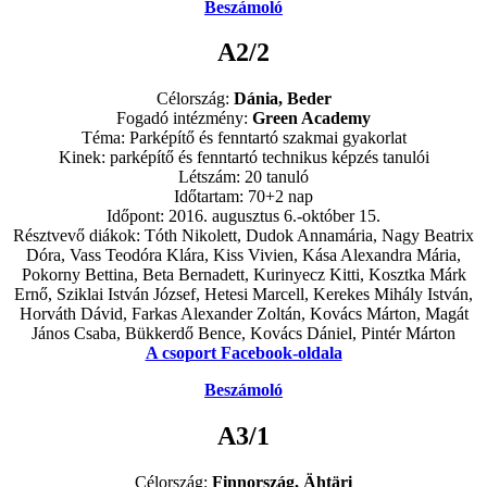
Beszámoló
A2/2
Célország:
Dánia, Beder
Fogadó intézmény:
Green Academy
Téma: Parképítő és fenntartó szakmai gyakorlat
Kinek: parképítő és fenntartó technikus képzés tanulói
Létszám: 20 tanuló
Időtartam: 70+2 nap
Időpont: 2016. augusztus 6.-október 15.
Résztvevő diákok: Tóth Nikolett, Dudok Annamária, Nagy Beatrix
Dóra, Vass Teodóra Klára, Kiss Vivien, Kása Alexandra Mária,
Pokorny Bettina, Beta Bernadett, Kurinyecz Kitti, Kosztka Márk
Ernő, Sziklai István József, Hetesi Marcell, Kerekes Mihály István,
Horváth Dávid, Farkas Alexander Zoltán, Kovács Márton, Magát
János Csaba, Bükkerdő Bence, Kovács Dániel, Pintér Márton
A csoport Facebook-oldala
Beszámoló
A3/1
Célország:
Finnország, Ähtäri