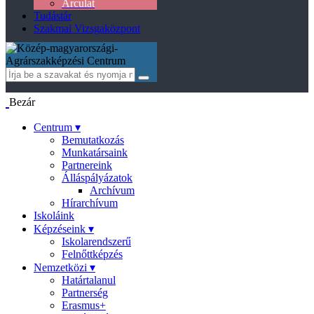
Arculat
Tudástár
Szakmai Vizsgaközpont
Bezár
Centrum ▾
Bemutatkozás
Munkatársaink
Partnereink
Álláspályázatok
Archívum
Hírarchívum
Iskoláink
Képzéseink ▾
Iskolarendszerű
Felnőttképzés
Nemzetközi ▾
Határtalanul
Partnerség
Erasmus+