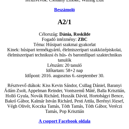
Beszámoló
A2/1
Célország:
Dánia, Roskilde
Fogadó intézmény:
ZBC
Téma: Húsipari szakmai gyakorlat
Kinek: húsipari termékgyártó, élelmiszeripari szakközépiskolai,
élelmiszeripari technikusi és hús- és baromfiipari szaktechnikus
tanulók
Létszám: 20 tanuló
Időtartam: 58+2 nap
Időpont: 2016. augusztus 6.-szeptember 30.
Résztvevő diákok: Kiss Kevin Sándor, Csillag Dániel, Baranyi
Ádám Zsolt, Appelman Reinder, Vontszemű Máté, Balla Krisztián,
Holló Gyula, Novák Richárd, Huszák Dávid, Hortobágyi Bence,
Bakró Gábor, Kalmár István Richárd, Pesti Attila, Berényi József,
Végh Olivér, Koczka Tamás, Tóth Tamás, Tóth Gábor, Veréczi
Tamás, Pop Krisztián
A csoport Facebook oldala