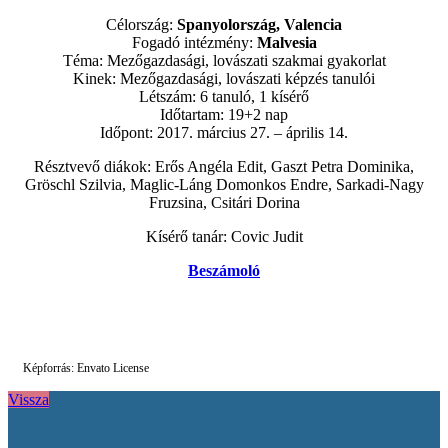
Célország:
Spanyolország, Valencia
Fogadó intézmény:
Malvesia
Téma: Mezőgazdasági, lovászati szakmai gyakorlat
Kinek: Mezőgazdasági, lovászati képzés tanulói
Létszám: 6 tanuló, 1 kísérő
Időtartam: 19+2 nap
Időpont: 2017. március 27. – április 14.
Résztvevő diákok: Erős Angéla Edit, Gaszt Petra Dominika,
Gröschl Szilvia, Maglic-Láng Domonkos Endre, Sarkadi-Nagy
Fruzsina, Csitári Dorina
Kísérő tanár: Covic Judit
Beszámoló
Képforrás: Envato License
Vissza