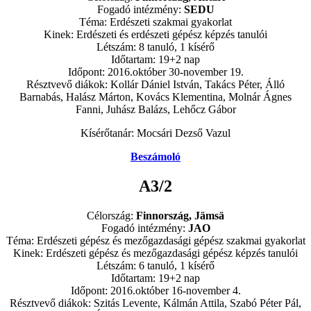
Fogadó intézmény:
SEDU
Téma: Erdészeti szakmai gyakorlat
Kinek: Erdészeti és erdészeti gépész képzés tanulói
Létszám: 8 tanuló, 1 kísérő
Időtartam: 19+2 nap
Időpont: 2016.október 30-november 19.
Résztvevő diákok: Kollár Dániel István, Takács Péter, Álló
Barnabás, Halász Márton, Kovács Klementina, Molnár Ágnes
Fanni, Juhász Balázs, Lehőcz Gábor
Kísérőtanár: Mocsári Dezső Vazul
Beszámoló
A3/2
Célország:
Finnország, Jämsä
Fogadó intézmény:
JAO
Téma: Erdészeti gépész és mezőgazdasági gépész szakmai gyakorlat
Kinek: Erdészeti gépész és mezőgazdasági gépész képzés tanulói
Létszám: 6 tanuló, 1 kísérő
Időtartam: 19+2 nap
Időpont: 2016.október 16-november 4.
Résztvevő diákok: Szitás Levente, Kálmán Attila, Szabó Péter Pál,