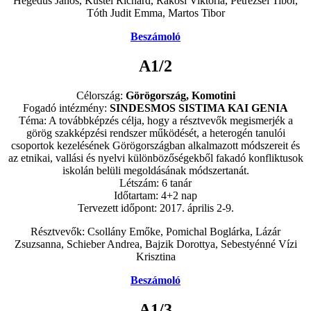
Hegedűs János, Küstel Richárd, Rákosi Viktória, Petrezsél Tibor,
Tóth Judit Emma, Martos Tibor
Beszámoló
A1/2
Célország:
Görögország, Komotini
Fogadó intézmény:
SINDESMOS SISTIMA KAI GENIA
Téma: A továbbképzés célja, hogy a résztvevők megismerjék a
görög szakképzési rendszer működését, a heterogén tanulói
csoportok kezelésének Görögországban alkalmazott módszereit és
az etnikai, vallási és nyelvi különbözőségekből fakadó konfliktusok
iskolán belüli megoldásának módszertanát.
Létszám: 6 tanár
Időtartam: 4+2 nap
Tervezett időpont: 2017. április 2-9.
Résztvevők: Csollány Emőke, Pomichal Boglárka, Lázár
Zsuzsanna, Schieber Andrea, Bajzik Dorottya, Sebestyénné Vízi
Krisztina
Beszámoló
A1/3