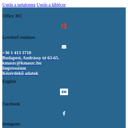
Ugrás a tartalomra
Ugrás a láblécre
Office 365
Levelező rendszer
+36 1 413 3710
Budapest, Andrássy út 63-65.
kmaszc@kmaszc.hu
Impresszum
Közérdekű adatok
English
Facebook
Instagram