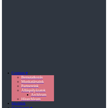
Centrum ▾
Bemutatkozás
Munkatársaink
Partnereink
Álláspályázatok
Archívum
Hírarchívum
Iskoláink
Képzéseink ▾