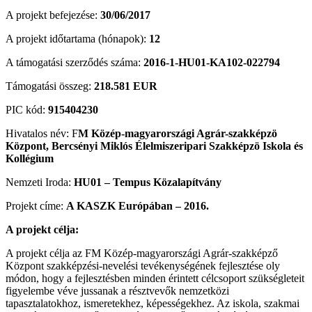
A projekt befejezése:
30/06/2017
A projekt időtartama (hónapok):
12
A támogatási szerződés száma:
2016-1-HU01-KA102-022794
Támogatási összeg:
218.581 EUR
PIC kód:
915404230
Hivatalos név: F
M Közép-magyarországi Agrár-szakképzö
Központ, Bercsényi Miklós Élelmiszeripari Szakképzö Iskola és
Kollégium
Nemzeti Iroda:
HU01 – Tempus Közalapítvány
Projekt címe:
A KASZK Európában – 2016.
A projekt célja:
A projekt célja az FM Közép-magyarországi Agrár-szakképző
Központ szakképzési-nevelési tevékenységének fejlesztése oly
módon, hogy a fejlesztésben minden érintett célcsoport szükségleteit
figyelembe véve jussanak a résztvevők nemzetközi
tapasztalatokhoz, ismeretekhez, képességekhez. Az iskola, szakmai