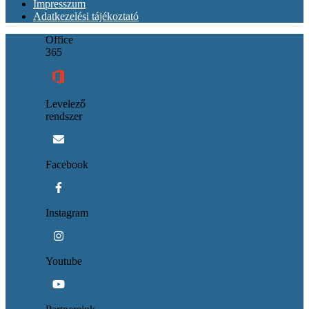
Impresszum
Adatkezelési tájékoztató
Office
365
Levelező
rendszer
Facebook
Instagram
Youtube