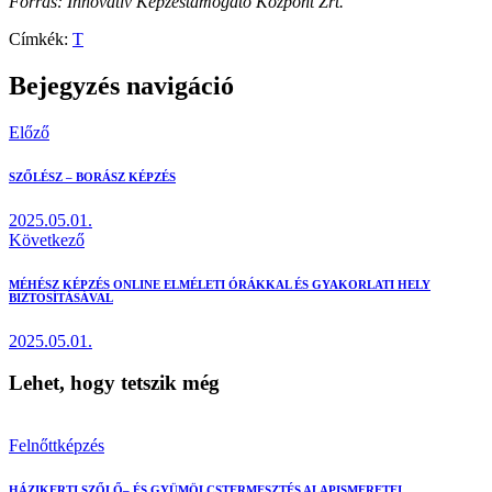
Forrás: Innovatív Képzéstámogató Központ Zrt.
Címkék:
T
Bejegyzés navigáció
Előző
SZŐLÉSZ – BORÁSZ KÉPZÉS
2025.05.01.
Következő
MÉHÉSZ KÉPZÉS ONLINE ELMÉLETI ÓRÁKKAL ÉS GYAKORLATI HELY
BIZTOSÍTÁSÁVAL
2025.05.01.
Lehet, hogy tetszik még
Felnőttképzés
HÁZIKERTI SZŐLŐ– ÉS GYÜMÖLCSTERMESZTÉS ALAPISMERETEI