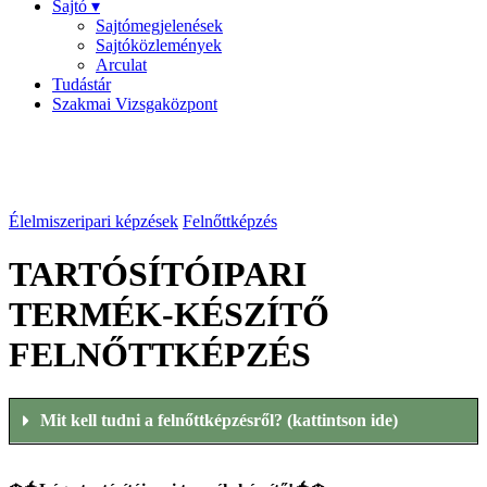
Sajtó ▾
Sajtómegjelenések
Sajtóközlemények
Arculat
Tudástár
Szakmai Vizsgaközpont
Élelmiszeripari képzések
Felnőttképzés
TARTÓSÍTÓIPARI
TERMÉK-KÉSZÍTŐ
FELNŐTTKÉPZÉS
Mit kell tudni a felnőttképzésről? (kattintson ide)