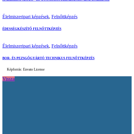
Élelmiszeripari képzések
,
Felnőttképzés
ÉDESSÉGKÉSZÍTŐ FELNŐTTKÉPZÉS
Élelmiszeripari képzések
,
Felnőttképzés
BOR- ÉS PEZSGŐGYÁRTÓ TECHNIKUS FELNŐTTKÉPZÉS
Képforrás: Envato License
Vissza