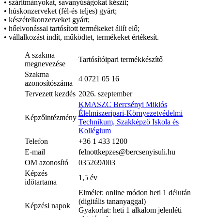
• szárítmányokat, savanyúságokat készít;
• húskonzerveket (fél-és teljes) gyárt;
• készételkonzerveket gyárt;
• hőelvonással tartósított termékeket állít elő;
• vállalkozást indít, működtet, termékeket értékesít.
A szakma
Tartósítóipari termékkészítő
megnevezése
Szakma
4 0721 05 16
azonosítószáma
Tervezett kezdés
2026. szeptember
KMASZC Bercsényi Miklós
Élelmiszeripari-Környezetvédelmi
Képzőintézmény
Technikum, Szakképző Iskola és
Kollégium
Telefon
+36 1 433 1200
E-mail
felnottkepzes@bercsenyisuli.hu
OM azonosító
035269/003
Képzés
1,5 év
időtartama
Elmélet: online módon heti 1 délután
(digitális tananyaggal)
Képzési napok
Gyakorlat: heti 1 alkalom jelenléti