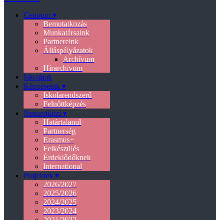
Centrum ▾
Bemutatkozás
Munkatársaink
Partnereink
Álláspályázatok
Archívum
Hírarchívum
Iskoláink
Képzéseink ▾
Iskolarendszerű
Felnőttképzés
Nemzetközi ▾
Határtalanul
Partnerség
Erasmus+
Felkészülés
Érdeklődőknek
International
Projektek ▾
2026/2027
2025/2026
2024/2025
2023/2024
2021/2022