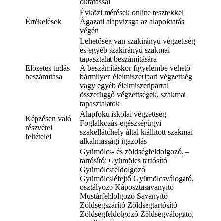
oktatással
Évközi mérések online tesztekkel
Értékelések
Ágazati alapvizsga az alapoktatás
végén
Lehetőség van szakirányú végzettség
és egyéb szakirányú szakmai
tapasztalat beszámítására
Előzetes tudás
A beszámításkor figyelembe vehető
beszámítása
bármilyen élelmiszeripari végzettség
vagy egyéb élelmiszeriparral
összefüggő végzettségek, szakmai
tapasztalatok
Alapfokú iskolai végzettség
Képzésen való
Foglalkozás-egészségügyi
részvétel
szakellátóhely által kiállított szakmai
feltételei
alkalmassági igazolás
Gyümölcs- és zöldségfeldolgozó, –
tartósító: Gyümölcs tartósító
Gyümölcsfeldolgozó
Gyümölcsléfejtő Gyümölcsválogató,
osztályozó Káposztasavanyító
Mustárfeldolgozó Savanyító
Zöldségszárító Zöldségtartósító
Zöldségfeldolgozó Zöldségválogató,