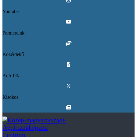
Youtube
Partnereink
Közérdekű
Adó 1%
Kisokos