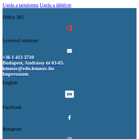
Ugrás a tartalomra
Ugrás a láblécre
Office 365
Levelező rendszer
+36 1 413 3710
Budapest, Andrássy út 63-65.
kmaszc@edu.kmaszc.hu
Impresszum
English
Facebook
Instagram