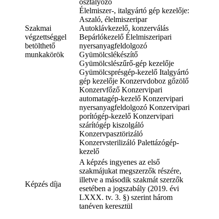
osztályozó
Élelmiszer-, italgyártó gép kezelője:
Aszaló, élelmiszeripar
Szakmai
Autoklávkezelő, konzerválás
végzettséggel
Bepárlókezelő Élelmiszeripari
betölthető
nyersanyagfeldolgozó
munkakörök
Gyümölcslékészítő
Gyümölcslészűrő-gép kezelője
Gyümölcsprésgép-kezelő Italgyártó
gép kezelője Konzervdoboz gőzölő
Konzervfőző Konzervipari
automatagép-kezelő Konzervipari
nyersanyagfeldolgozó Konzervipari
porítógép-kezelő Konzervipari
szárítógép kiszolgáló
Konzervpasztörizáló
Konzervsterilizáló Palettázógép-
kezelő
A képzés ingyenes az első
szakmájukat megszerzők részére,
illetve a második szakmát szerzők
Képzés díja
esetében a jogszabály (2019. évi
LXXX. tv. 3. §) szerint három
tanéven keresztül