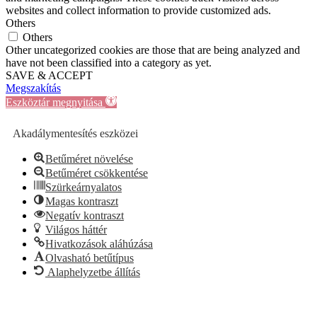
websites and collect information to provide customized ads.
Others
Others
Other uncategorized cookies are those that are being analyzed and
have not been classified into a category as yet.
SAVE & ACCEPT
Megszakítás
Eszköztár megnyitása
Akadálymentesítés eszközei
Betűméret növelése
Betűméret csökkentése
Szürkeárnyalatos
Magas kontraszt
Negatív kontraszt
Világos háttér
Hivatkozások aláhúzása
Olvasható betűtípus
Alaphelyzetbe állítás