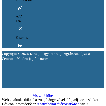
Partnereink
Adó
1%
Kisokos
Copyright © 2026 Közép-magyarországi-Agrárszakképzési
Centrum. Minden jog fenntartva!
Vissza felülre
Weboldalunk sütiket használ, böngészével elfogadja ezen sütiket.
Bővebb információt az
Adatvédelmi tájékoztató-ban
talál!