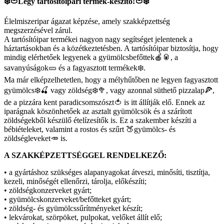
❄️🍅Légy tartósítóipari termék-készítő!🍅❄️
Élelmiszeripar ágazat képzése, amely szakképzettség
megszerzésével zárul.
A tartósítóipar termékei nagyon nagy segítséget jelentenek a
háztartásokban és a közétkeztetésben. A tartósítóipar biztosítja, hogy
mindig elérhetőek legyenek a gyümölcsbefőttek🍎🥫, a
savanyúságok🥒 és a fagyasztott termékek❄️.
Ma már elképzelhetetlen, hogy a mélyhűtőben ne legyen fagyasztott
gyümölcs❄️🍒 vagy zöldség❄️🥦, vagy azonnal süthető pizzalap🍕,
de a pizzára kent paradicsomszószt🍅 is itt állítják elő. Ennek az
iparágnak köszönhetőek az asztalt gyümölcsök és a szárított
zöldségekből készülő ételízesítők is. Ez a szakember készíti a
bébiételeket, valamint a rostos és szűrt 🍑gyümölcs- és
zöldségleveket🥕 is.
A SZAKKÉPZETTSÉGGEL RENDELKEZŐ:
• a gyártáshoz szükséges alapanyagokat átveszi, minősíti, tisztítja,
kezeli, minőségét ellenőrzi, tárolja, előkészíti;
• zöldségkonzerveket gyárt;
• gyümölcskonzerveket/befőtteket gyárt;
• zöldség- és gyümölcssűrítményeket készít;
• lekvárokat, szörpöket, pulpokat, velőket állít elő;