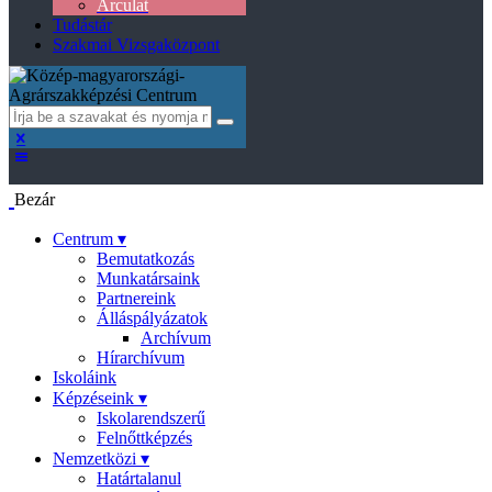
Arculat
Tudástár
Szakmai Vizsgaközpont
Bezár
Centrum ▾
Bemutatkozás
Munkatársaink
Partnereink
Álláspályázatok
Archívum
Hírarchívum
Iskoláink
Képzéseink ▾
Iskolarendszerű
Felnőttképzés
Nemzetközi ▾
Határtalanul