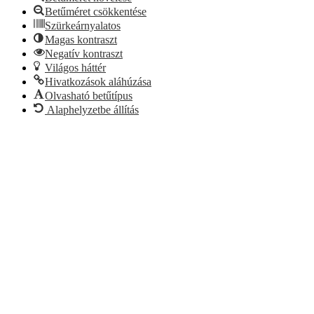
Betűméret csökkentése
Szürkeárnyalatos
Magas kontraszt
Negatív kontraszt
Világos háttér
Hivatkozások aláhúzása
Olvasható betűtípus
Alaphelyzetbe állítás