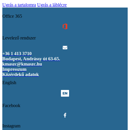
Ugrás a tartalomra
Ugrás a láblécre
Office 365
Levelező rendszer
+36 1 413 3710
Budapest, Andrássy út 63-65.
kmaszc@kmaszc.hu
Impresszum
Közérdekű adatok
English
Facebook
Instagram