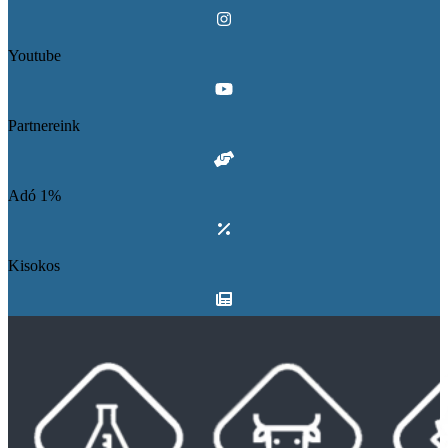
Youtube
Partnereink
Adó 1%
Kisokos