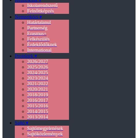
Iskolarendszerű
Felnőttképzés
Nemzetközi ▾
Határtalanul
Partnerség
Erasmus+
Felkészülés
Érdeklődőknek
International
Projektek ▾
2026/2027
2025/2026
2024/2025
2023/2024
2021/2022
2020/2021
2018/2019
2016/2017
2015/2016
2014/2015
2013/2014
Sajtó ▾
Sajtómegjelenések
Sajtóközlemények