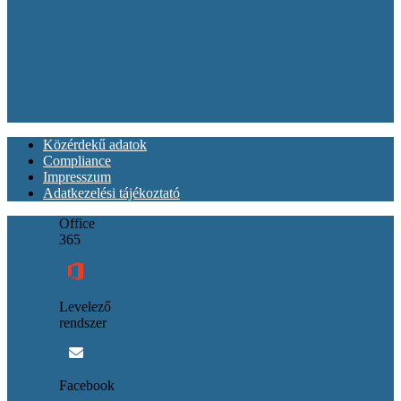
Közérdekű adatok
Compliance
Impresszum
Adatkezelési tájékoztató
Office
365
Levelező
rendszer
Facebook