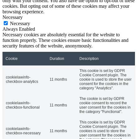
only with your consent. You also have the option to opt-out of these
cookies. But opting out of some of these cookies may affect your
browsing experience.
Necessary
Necessary
Always Enabled
Necessary cookies are absolutely essential for the website to
function properly. These cookies ensure basic functionalities and
security features of the website, anonymously.
Cookie
Duration
Description
This cookie is set by GDPR
Cookie Consent plugin. The
cookielawinfo-
11 months
cookie is used to store the user
checkbox-analytics
consent for the cookies in the
category "Analytics".
The cookie is set by GDPR
cookielawinfo-
cookie consent to record the
11 months
checkbox-functional
user consent for the cookies in
the category "Functional".
This cookie is set by GDPR
Cookie Consent plugin. The
cookielawinfo-
11 months
cookies is used to store the
checkbox-necessary
user consent for the cookies in