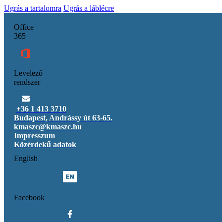
Ugrás a tartalomra
Ugrás a láblécre
Office
365
Levelező
rendszer
+36 1 413 3710
Budapest, Andrássy út 63-65.
kmaszc@kmaszc.hu
Impresszum
Közérdekű adatok
English
Facebook