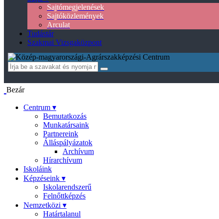
Sajtómegjelenések
Sajtóközlemények
Arculat
Tudástár
Szakmai Vizsgaközpont
Bezár
Centrum ▾
Bemutatkozás
Munkatársaink
Partnereink
Álláspályázatok
Archívum
Hírarchívum
Iskoláink
Képzéseink ▾
Iskolarendszerű
Felnőttképzés
Nemzetközi ▾
Határtalanul