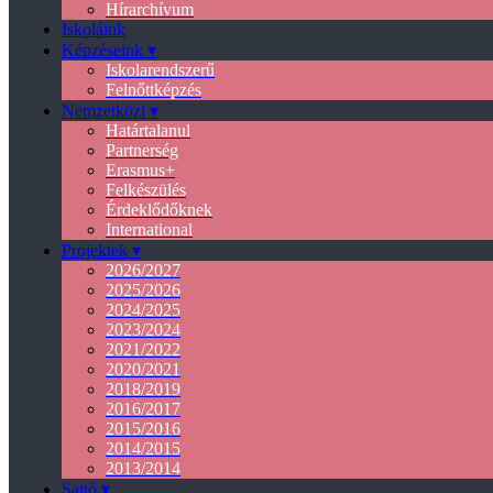
Hírarchívum
Iskoláink
Képzéseink ▾
Iskolarendszerű
Felnőttképzés
Nemzetközi ▾
Határtalanul
Partnerség
Erasmus+
Felkészülés
Érdeklődőknek
International
Projektek ▾
2026/2027
2025/2026
2024/2025
2023/2024
2021/2022
2020/2021
2018/2019
2016/2017
2015/2016
2014/2015
2013/2014
Sajtó ▾