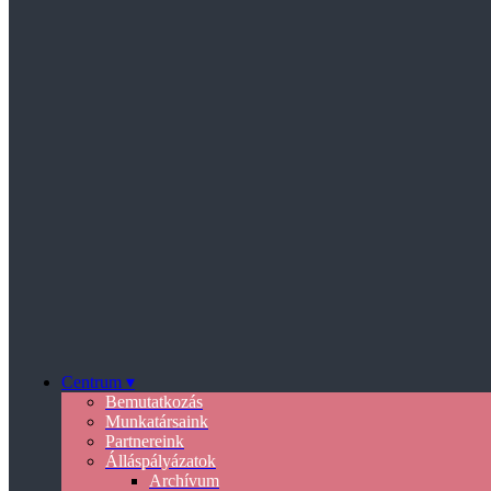
Centrum ▾
Bemutatkozás
Munkatársaink
Partnereink
Álláspályázatok
Archívum