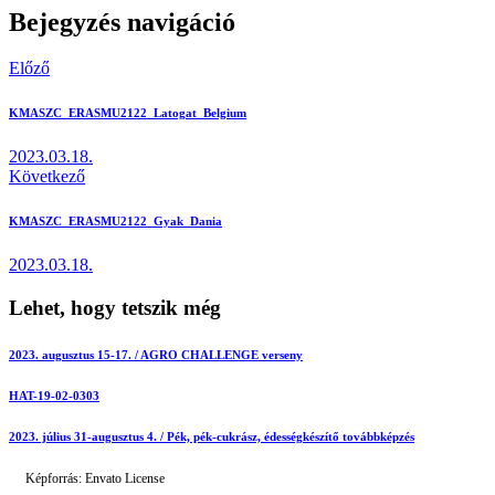
Bejegyzés navigáció
Előző
KMASZC_ERASMU2122_Latogat_Belgium
2023.03.18.
Következő
KMASZC_ERASMU2122_Gyak_Dania
2023.03.18.
Lehet, hogy tetszik még
2023. augusztus 15-17. / AGRO CHALLENGE verseny
HAT-19-02-0303
2023. július 31-augusztus 4. / Pék, pék-cukrász, édességkészítő továbbképzés
Képforrás: Envato License