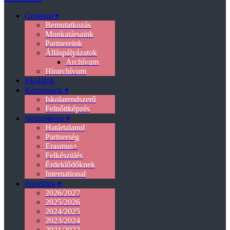
Centrum ▾
Bemutatkozás
Munkatársaink
Partnereink
Álláspályázatok
Archívum
Hírarchívum
Iskoláink
Képzéseink ▾
Iskolarendszerű
Felnőttképzés
Nemzetközi ▾
Határtalanul
Partnerség
Erasmus+
Felkészülés
Érdeklődőknek
International
Projektek ▾
2026/2027
2025/2026
2024/2025
2023/2024
2021/2022