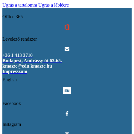
Ugrás a tartalomra
Ugrás a láblécre
Office 365
Levelező rendszer
+36 1 413 3710
Budapest, Andrássy út 63-65.
kmaszc@edu.kmaszc.hu
Impresszum
English
Facebook
Instagram