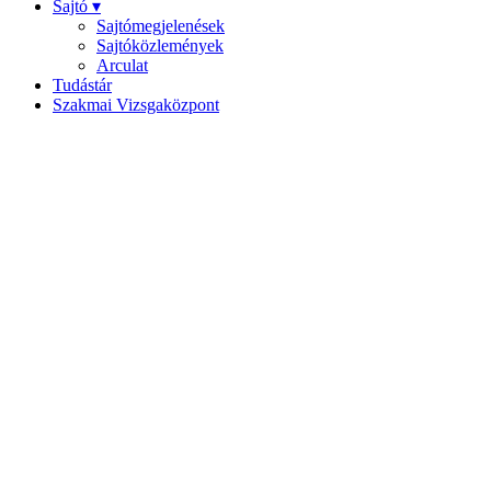
Sajtó ▾
Sajtómegjelenések
Sajtóközlemények
Arculat
Tudástár
Szakmai Vizsgaközpont