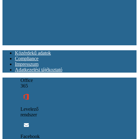
Közérdekű adatok
Compliance
Impresszum
Adatkezelési tájékoztató
Office
365
Levelező
rendszer
Facebook