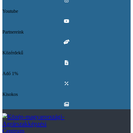
Youtube
Partnereink
Közérdekű
Adó 1%
Kisokos