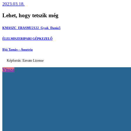
2023.03.18.
Lehet, hogy tetszik még
KMASZC_ERASMU2122_Gyak_Dania5
ÉLELMISZERIPARI GÉPKEZELŐ
Ifjú Tamás – Ausztria
Képforrás: Envato License
Vissza