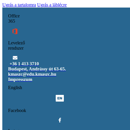
Ugrás a tartalomra
Ugrás a láblécre
Office
365
Levelező
rendszer
+36 1 413 3710
Budapest, Andrássy út 63-65.
kmaszc@edu.kmaszc.hu
Impresszum
English
Facebook