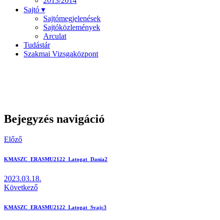
2013/2014
Sajtó ▾
Sajtómegjelenések
Sajtóközlemények
Arculat
Tudástár
Szakmai Vizsgaközpont
Bejegyzés navigáció
Előző
KMASZC_ERASMU2122_Latogat_Dania2
2023.03.18.
Következő
KMASZC_ERASMU2122_Latogat_Svajc3