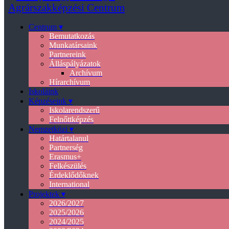
Centrum ▾
Bemutatkozás
Munkatársaink
Partnereink
Álláspályázatok
Archívum
Hírarchívum
Iskoláink
Képzéseink ▾
Iskolarendszerű
Felnőttképzés
Nemzetközi ▾
Határtalanul
Partnerség
Erasmus+
Felkészülés
Érdeklődőknek
International
Projektek ▾
2026/2027
2025/2026
2024/2025