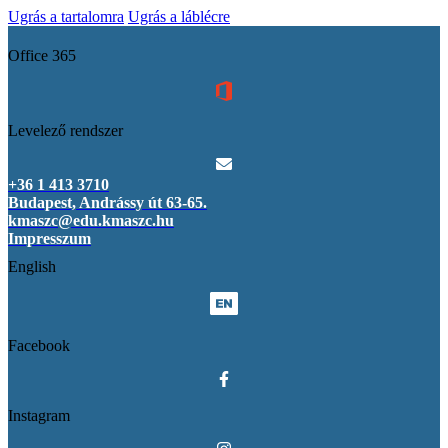
Ugrás a tartalomra
Ugrás a láblécre
Office 365
Levelező rendszer
+36 1 413 3710
Budapest, Andrássy út 63-65.
kmaszc@edu.kmaszc.hu
Impresszum
English
Facebook
Instagram