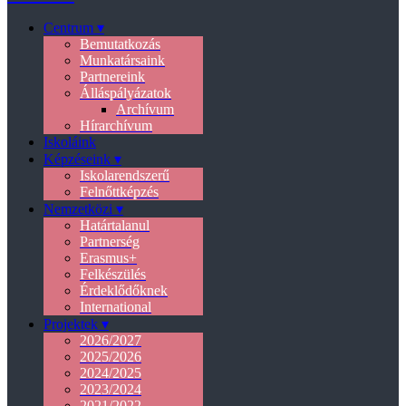
Centrum ▾
Bemutatkozás
Munkatársaink
Partnereink
Álláspályázatok
Archívum
Hírarchívum
Iskoláink
Képzéseink ▾
Iskolarendszerű
Felnőttképzés
Nemzetközi ▾
Határtalanul
Partnerség
Erasmus+
Felkészülés
Érdeklődőknek
International
Projektek ▾
2026/2027
2025/2026
2024/2025
2023/2024
2021/2022