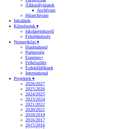
Álláspályázatok
Archívum
Hírarchívum
Iskoláink
Képzéseink ▾
Iskolarendszerű
Felnőttképzés
Nemzetközi ▾
Határtalanul
Partnerség
Erasmus+
Felkészülés
Érdeklődőknek
International
Projektek ▾
2026/2027
2025/2026
2024/2025
2023/2024
2021/2022
2020/2021
2018/2019
2016/2017
2015/2016