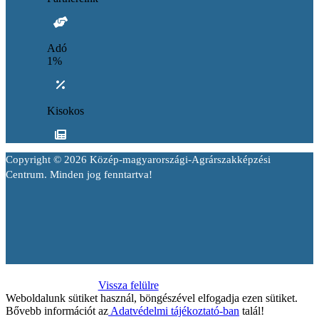
Adó
1%
Kisokos
Copyright © 2026 Közép-magyarországi-Agrárszakképzési
Centrum. Minden jog fenntartva!
Vissza felülre
Weboldalunk sütiket használ, böngészével elfogadja ezen sütiket.
Bővebb információt az
Adatvédelmi tájékoztató-ban
talál!