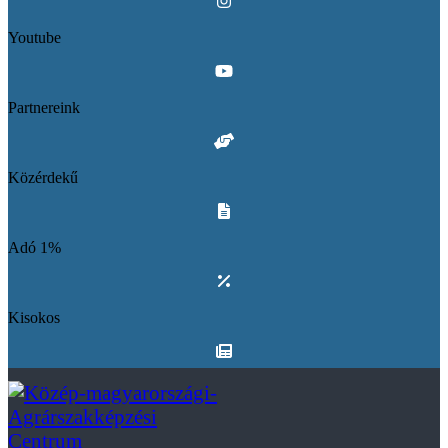
Youtube
Partnereink
Közérdekű
Adó 1%
Kisokos