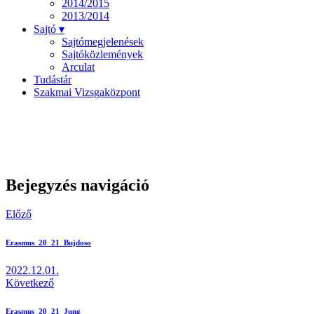
2014/2015
2013/2014
Sajtó ▾
Sajtómegjelenések
Sajtóközlemények
Arculat
Tudástár
Szakmai Vizsgaközpont
Bejegyzés navigáció
Előző
Erasmus_20_21_Bujdoso
2022.12.01.
Következő
Erasmus_20_21_Jung