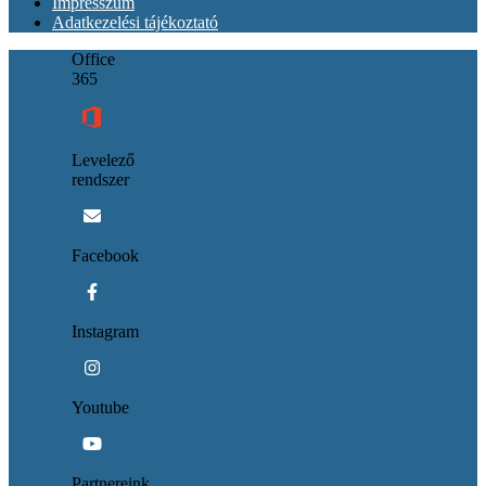
Impresszum
Adatkezelési tájékoztató
Office
365
Levelező
rendszer
Facebook
Instagram
Youtube
Partnereink