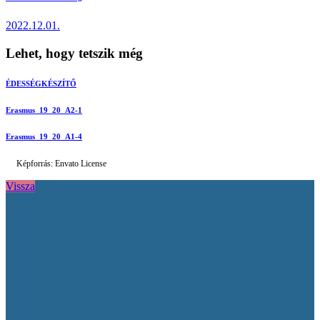
2022.12.01.
Lehet, hogy tetszik még
ÉDESSÉGKÉSZÍTŐ
Erasmus_19_20_A2-1
Erasmus_19_20_A1-4
Képforrás: Envato License
Vissza