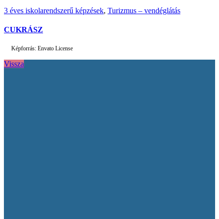
3 éves iskolarendszerű képzések
,
Turizmus – vendéglátás
CUKRÁSZ
Képforrás: Envato License
Vissza