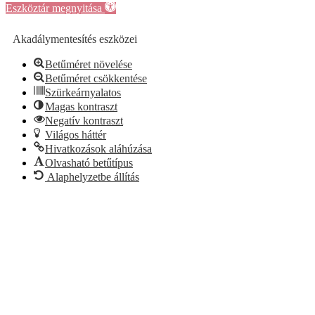
Eszköztár megnyitása
Akadálymentesítés eszközei
Betűméret növelése
Betűméret csökkentése
Szürkeárnyalatos
Magas kontraszt
Negatív kontraszt
Világos háttér
Hivatkozások aláhúzása
Olvasható betűtípus
Alaphelyzetbe állítás