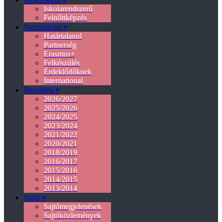
Iskolarendszerű
Felnőttképzés
Nemzetközi ▾
Határtalanul
Partnerség
Erasmus+
Felkészülés
Érdeklődőknek
International
Projektek ▾
2026/2027
2025/2026
2024/2025
2023/2024
2021/2022
2020/2021
2018/2019
2016/2017
2015/2016
2014/2015
2013/2014
Sajtó ▾
Sajtómegjelenések
Sajtóközlemények