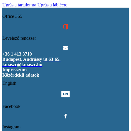
Ugrás a tartalomra
Ugrás a láblécre
Office 365
Levelező rendszer
+36 1 413 3710
Budapest, Andrássy út 63-65.
kmaszc@kmaszc.hu
Impresszum
Közérdekű adatok
English
Facebook
Instagram