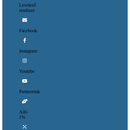
Levelező
rendszer
Facebook
Instagram
Youtube
Partnereink
Adó
1%