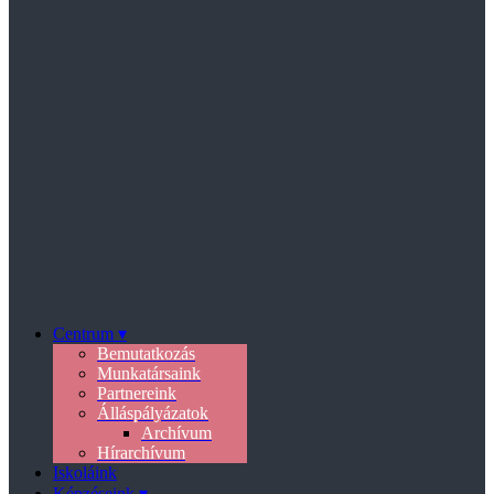
Centrum ▾
Bemutatkozás
Munkatársaink
Partnereink
Álláspályázatok
Archívum
Hírarchívum
Iskoláink
Képzéseink ▾