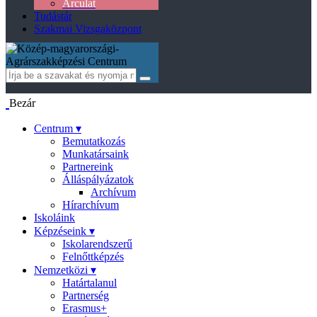
Arculat
Tudástár
Szakmai Vizsgaközpont
Bezár
Centrum ▾
Bemutatkozás
Munkatársaink
Partnereink
Álláspályázatok
Archívum
Hírarchívum
Iskoláink
Képzéseink ▾
Iskolarendszerű
Felnőttképzés
Nemzetközi ▾
Határtalanul
Partnerség
Erasmus+