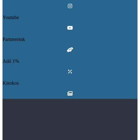
Youtube
Partnereink
Adó 1%
Kisokos