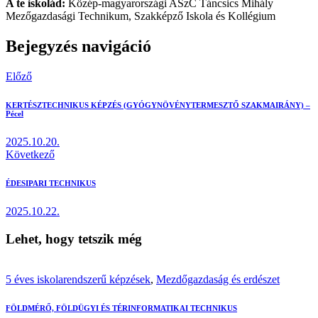
A te iskolád:
Közép-magyarországi ASzC Táncsics Mihály
Mezőgazdasági Technikum, Szakképző Iskola és Kollégium
Bejegyzés navigáció
Előző
KERTÉSZTECHNIKUS KÉPZÉS (GYÓGYNÖVÉNYTERMESZTŐ SZAKMAIRÁNY) –
Pécel
2025.10.20.
Következő
ÉDESIPARI TECHNIKUS
2025.10.22.
Lehet, hogy tetszik még
5 éves iskolarendszerű képzések
,
Mezdőgazdaság és erdészet
FÖLDMÉRŐ, FÖLDÜGYI ÉS TÉRINFORMATIKAI TECHNIKUS