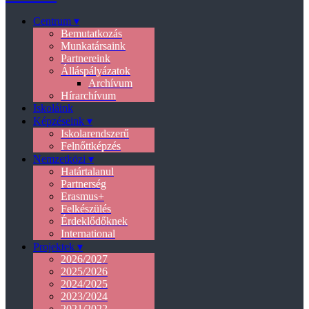
Centrum ▾
Bemutatkozás
Munkatársaink
Partnereink
Álláspályázatok
Archívum
Hírarchívum
Iskoláink
Képzéseink ▾
Iskolarendszerű
Felnőttképzés
Nemzetközi ▾
Határtalanul
Partnerség
Erasmus+
Felkészülés
Érdeklődőknek
International
Projektek ▾
2026/2027
2025/2026
2024/2025
2023/2024
2021/2022