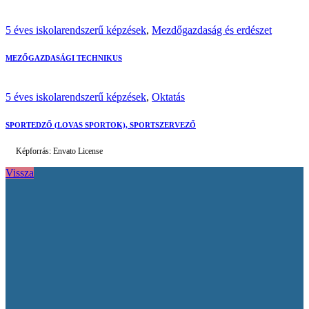
5 éves iskolarendszerű képzések
,
Mezdőgazdaság és erdészet
MEZŐGAZDASÁGI TECHNIKUS
5 éves iskolarendszerű képzések
,
Oktatás
SPORTEDZŐ (LOVAS SPORTOK), SPORTSZERVEZŐ
Képforrás: Envato License
Vissza