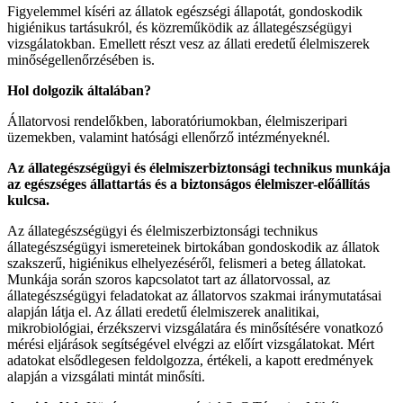
Figyelemmel kíséri az állatok egészségi állapotát, gondoskodik
higiénikus tartásukról, és közreműködik az állategészségügyi
vizsgálatokban. Emellett részt vesz az állati eredetű élelmiszerek
minőségellenőrzésében is.
Hol dolgozik általában?
Állatorvosi rendelőkben, laboratóriumokban, élelmiszeripari
üzemekben, valamint hatósági ellenőrző intézményeknél.
Az állategészségügyi és élelmiszerbiztonsági technikus munkája
az egészséges állattartás és a biztonságos élelmiszer-előállítás
kulcsa.
Az állategészségügyi és élelmiszerbiztonsági technikus
állategészségügyi ismereteinek birtokában gondoskodik az állatok
szakszerű, higiénikus elhelyezéséről, felismeri a beteg állatokat.
Munkája során szoros kapcsolatot tart az állatorvossal, az
állategészségügyi feladatokat az állatorvos szakmai iránymutatásai
alapján látja el. Az állati eredetű élelmiszerek analitikai,
mikrobiológiai, érzékszervi vizsgálatára és minősítésére vonatkozó
mérési eljárások segítségével elvégzi az előírt vizsgálatokat. Mért
adatokat elsődlegesen feldolgozza, értékeli, a kapott eredmények
alapján a vizsgálati mintát minősíti.