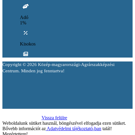
Adó
1%
Kisokos
Copyright © 2026 Közép-magyarországi-Agrárszakképzési
Centrum. Minden jog fenntartva!
Vissza felülre
Weboldalunk sütiket használ, böngészével elfogadja ezen sütiket.
Bővebb információt az
Adatvédelmi tájékoztató-ban
talál!
Megértettem!