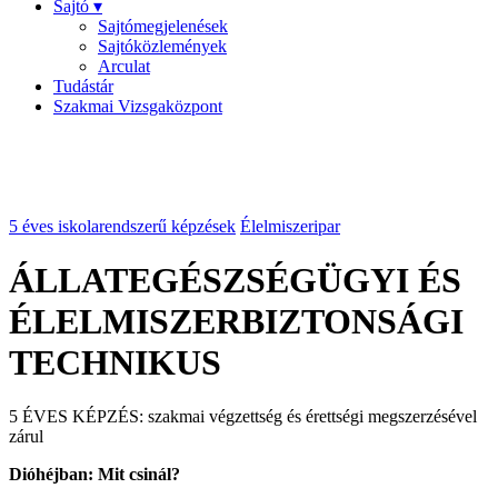
Sajtó ▾
Sajtómegjelenések
Sajtóközlemények
Arculat
Tudástár
Szakmai Vizsgaközpont
5 éves iskolarendszerű képzések
Élelmiszeripar
ÁLLATEGÉSZSÉGÜGYI ÉS
ÉLELMISZERBIZTONSÁGI
TECHNIKUS
5 ÉVES KÉPZÉS: szakmai végzettség és érettségi megszerzésével
zárul
Dióhéjban: Mit csinál?