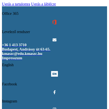
Ugrás a tartalomra
Ugrás a láblécre
Office 365
Levelező rendszer
+36 1 413 3710
Budapest, Andrássy út 63-65.
kmaszc@edu.kmaszc.hu
Impresszum
English
Facebook
Instagram