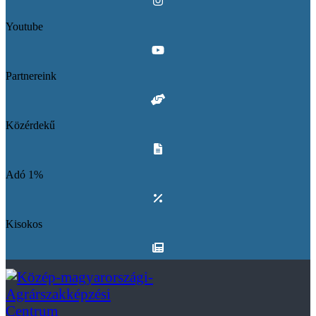
Youtube
Partnereink
Közérdekű
Adó 1%
Kisokos