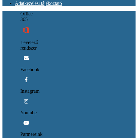
Adatkezelési tájékoztató
Office
365
Levelező
rendszer
Facebook
Instagram
Youtube
Partnereink