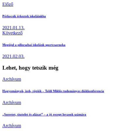
Előző
Pótkocsik érkeztek iskoláinkba
2021.01.13.
Következő
Megújul a piliscsabai iskolánk sportcsarnoka
2021.02.03.
Lehet, hogy tetszik még
Archívum
Hagyományok, ízek, régiók – Toldi Miklós tudományos diákkonferencia
Archívum
„Szeretet, tisztelet és alázat” – a jó recept lovasok számára
Archívum