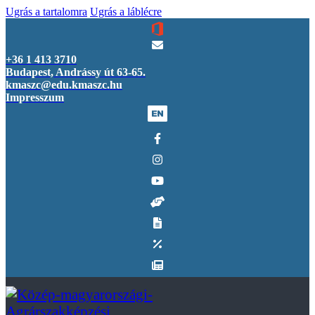
Ugrás a tartalomra
Ugrás a láblécre
+36 1 413 3710
Budapest, Andrássy út 63-65.
kmaszc@edu.kmaszc.hu
Impresszum