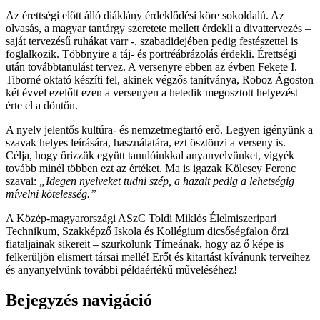
Az érettségi előtt álló diáklány érdeklődési köre sokoldalú. Az
olvasás, a magyar tantárgy szeretete mellett érdekli a divattervezés –
saját tervezésű ruhákat varr -, szabadidejében pedig festészettel is
foglalkozik. Többnyire a táj- és portréábrázolás érdekli. Érettségi
után továbbtanulást tervez. A versenyre ebben az évben Fekete I.
Tiborné oktató készíti fel, akinek végzős tanítványa, Roboz Ágoston
két évvel ezelőtt ezen a versenyen a hetedik megosztott helyezést
érte el a döntőn.
A nyelv jelentős kultúra- és nemzetmegtartó erő. Legyen igényünk a
szavak helyes leírására, használatára, ezt ösztönzi a verseny is.
Célja, hogy őrizzük együtt tanulóinkkal anyanyelvünket, vigyék
tovább minél többen ezt az értéket. Ma is igazak Kölcsey Ferenc
szavai:
„Idegen nyelveket tudni szép, a hazait pedig a lehetségig
mívelni kötelesség.
”
A Közép-magyarországi ASzC Toldi Miklós Élelmiszeripari
Technikum, Szakképző Iskola és Kollégium dicsőségfalon őrzi
fiataljainak sikereit – szurkolunk Tímeának, hogy az ő képe is
felkerüljön elismert társai mellé! Erőt és kitartást kívánunk terveihez
és anyanyelvünk további példaértékű műveléséhez!
Bejegyzés navigáció