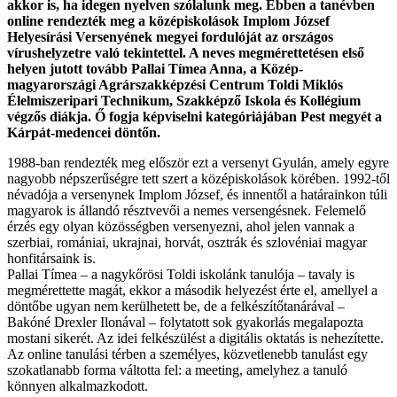
akkor is, ha idegen nyelven szólalunk meg. Ebben a tanévben
online rendezték meg a középiskolások Implom József
Helyesírási Versenyének megyei fordulóját az országos
vírushelyzetre való tekintettel. A neves megmérettetésen első
helyen jutott tovább Pallai Tímea Anna, a Közép-
magyarországi Agrárszakképzési Centrum Toldi Miklós
Élelmiszeripari Technikum, Szakképző Iskola és Kollégium
végzős diákja. Ő fogja képviselni kategóriájában Pest megyét a
Kárpát-medencei döntőn.
1988-ban rendezték meg először ezt a versenyt Gyulán, amely egyre
nagyobb népszerűségre tett szert a középiskolások körében. 1992-től
névadója a versenynek Implom József, és innentől a határainkon túli
magyarok is állandó résztvevői a nemes versengésnek. Felemelő
érzés egy olyan közösségben versenyezni, ahol jelen vannak a
szerbiai, romániai, ukrajnai, horvát, osztrák és szlové
niai magyar
honfitársaink is.
Pallai Tímea – a nagykőrösi Toldi iskolánk tanulója – tavaly is
megmérettette magát, ekkor a második helyezést érte el, amellyel a
döntőbe ugyan nem kerülhetett be, de a felkészítőtanárával –
Bakóné Drexler Ilonával – folytatott sok gyakorlás megalapozta
mostani sikerét. Az idei felkészülést a digitális oktatás is nehezítette.
Az online tanulási térben a személyes, közvetlenebb tanulást egy
szokatlanabb forma váltotta fel: a meeting, amelyhez a tanuló
könnyen alkalmazkodott.