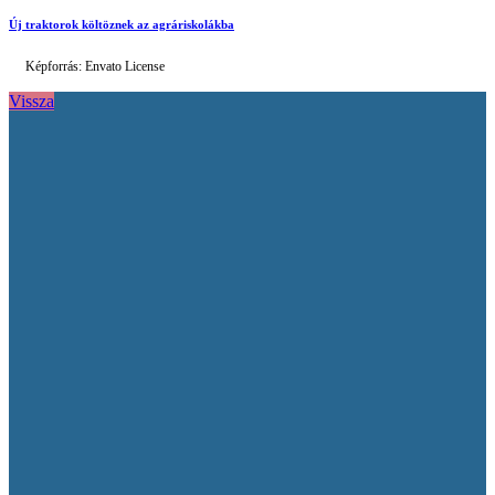
Új traktorok költöznek az agráriskolákba
Képforrás: Envato License
Vissza