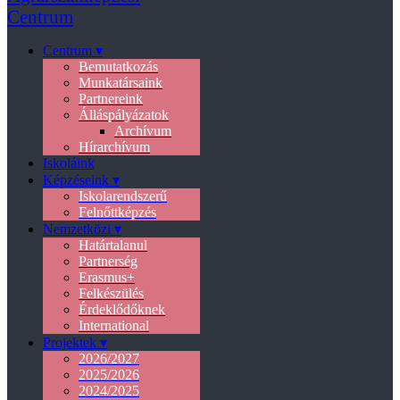
Centrum ▾
Bemutatkozás
Munkatársaink
Partnereink
Álláspályázatok
Archívum
Hírarchívum
Iskoláink
Képzéseink ▾
Iskolarendszerű
Felnőttképzés
Nemzetközi ▾
Határtalanul
Partnerség
Erasmus+
Felkészülés
Érdeklődőknek
International
Projektek ▾
2026/2027
2025/2026
2024/2025