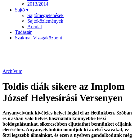
2013/2014
Sajtó ▾
Sajtómegjelenések
Sajtóközlemények
Arculat
Tudástár
Szakmai Vizsgaközpont
Archívum
Toldis diák sikere az Implom
József Helyesírási Versenyen
Anyanyelvünk kivételes helyet foglal el az életünkben. Szóban
és írásban való helyes használata könnyebbé teszi
boldogulásunkat, sikeresebben eljuttathat bennünket céljaink
eléréséhez. Anyanyelvünkön mondjuk ki az első szavakat, ez
őrzi legszebb álmainkat, és ezen a nyelven gondolkodunk még