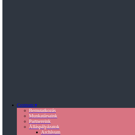
Centrum ▾
Bemutatkozás
Munkatársaink
Partnereink
Álláspályázatok
Archívum