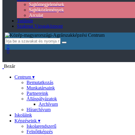
Sajtómegjelenések
Sajtóközlemények
Arculat
Tudástár
Szakmai Vizsgaközpont
Bezár
Centrum ▾
Bemutatkozás
Munkatársaink
Partnereink
Álláspályázatok
Archívum
Hírarchívum
Iskoláink
Képzéseink ▾
Iskolarendszerű
Felnőttképzés