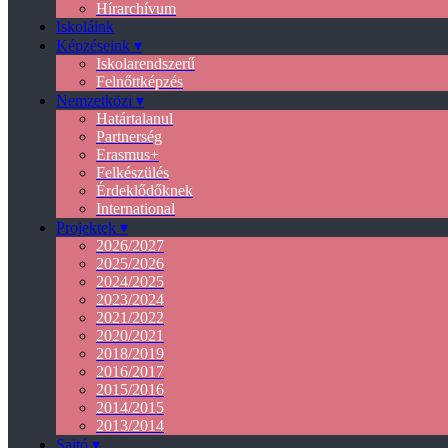
Hírarchívum
Iskoláink
Képzéseink ▾
Iskolarendszerű
Felnőttképzés
Nemzetközi ▾
Határtalanul
Partnerség
Erasmus+
Felkészülés
Érdeklődőknek
International
Projektek ▾
2026/2027
2025/2026
2024/2025
2023/2024
2021/2022
2020/2021
2018/2019
2016/2017
2015/2016
2014/2015
2013/2014
Sajtó ▾