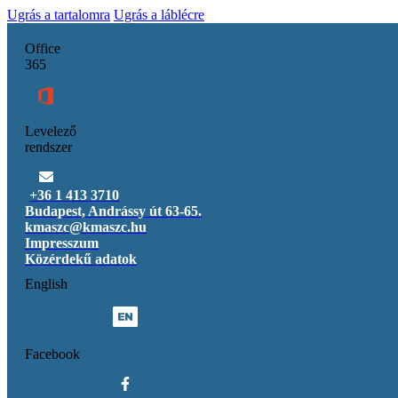
Ugrás a tartalomra
Ugrás a láblécre
Office
365
Levelező
rendszer
+36 1 413 3710
Budapest, Andrássy út 63-65.
kmaszc@kmaszc.hu
Impresszum
Közérdekű adatok
English
Facebook