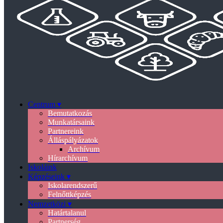
Centrum ▾
Bemutatkozás
Munkatársaink
Partnereink
Álláspályázatok
Archívum
Hírarchívum
Iskoláink
Képzéseink ▾
Iskolarendszerű
Felnőttképzés
Nemzetközi ▾
Határtalanul
Partnerség