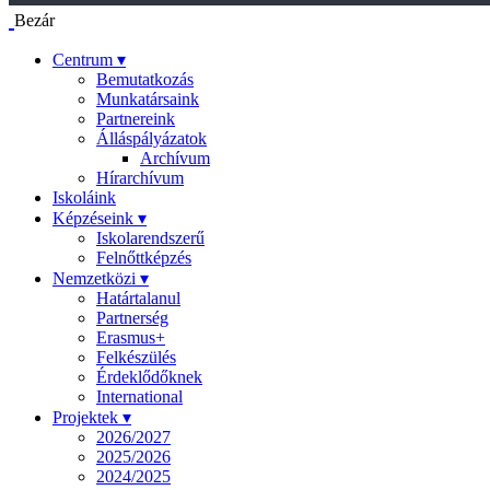
Bezár
Centrum ▾
Bemutatkozás
Munkatársaink
Partnereink
Álláspályázatok
Archívum
Hírarchívum
Iskoláink
Képzéseink ▾
Iskolarendszerű
Felnőttképzés
Nemzetközi ▾
Határtalanul
Partnerség
Erasmus+
Felkészülés
Érdeklődőknek
International
Projektek ▾
2026/2027
2025/2026
2024/2025