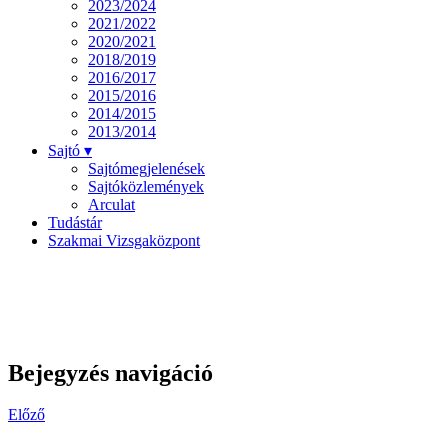
2023/2024
2021/2022
2020/2021
2018/2019
2016/2017
2015/2016
2014/2015
2013/2014
Sajtó ▾
Sajtómegjelenések
Sajtóközlemények
Arculat
Tudástár
Szakmai Vizsgaközpont
Bejegyzés navigáció
Előző