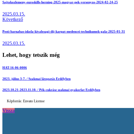
Sajtokozlemeny-euroskills-herning-2025-magyar-pek-versenyzo-2024-02-24-25
2025.03.15.
Következő
Pesti-barnabas-iskola-kivalosagi-dij-karpat-medencei-technikumok-gala-2025-01-31
2025.03.15.
Lehet, hogy tetszik még
HAT-16-06-0006
2023. július 3-7. / Szakmai látogatás Erdélyben
2023.10.21-2023.11.10. / Pék-cukrász szakmai gyakorlat Erdélyben
Képforrás: Envato License
Vissza