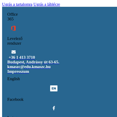
Ugrás a tartalomra
Ugrás a láblécre
Office
365
Levelező
rendszer
+36 1 413 3710
Budapest, Andrássy út 63-65.
kmaszc@edu.kmaszc.hu
Impresszum
English
Facebook