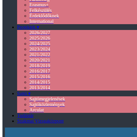
Erasmus+
Felkészülés
Érdeklődőknek
International
Projektek ▾
2026/2027
2025/2026
2024/2025
2023/2024
2021/2022
2020/2021
2018/2019
2016/2017
2015/2016
2014/2015
2013/2014
Sajtó ▾
Sajtómegjelenések
Sajtóközlemények
Arculat
Tudástár
Szakmai Vizsgaközpont