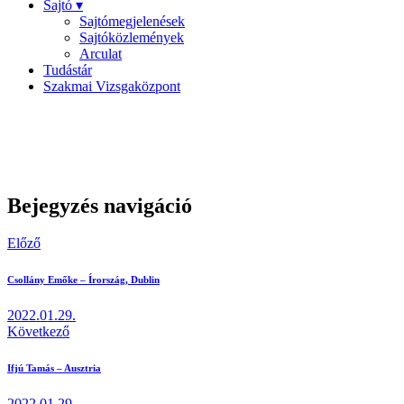
Sajtó ▾
Sajtómegjelenések
Sajtóközlemények
Arculat
Tudástár
Szakmai Vizsgaközpont
Bejegyzés navigáció
Előző
Csollány Emőke – Írország, Dublin
2022.01.29.
Következő
Ifjú Tamás – Ausztria
2022.01.29.