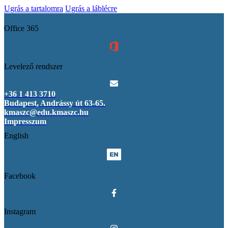
Ugrás a tartalomra
Ugrás a láblécre
Office 365
Levelező rendszer
+36 1 413 3710
Budapest, Andrássy út 63-65.
kmaszc@edu.kmaszc.hu
Impresszum
English
Facebook
Instagram