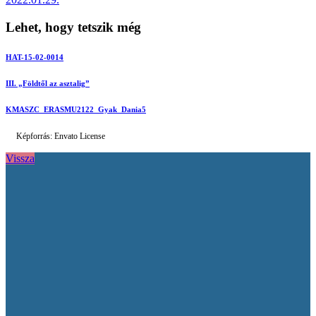
Lehet, hogy tetszik még
HAT-15-02-0014
III. „Földtől az asztalig”
KMASZC_ERASMU2122_Gyak_Dania5
Képforrás: Envato License
Vissza