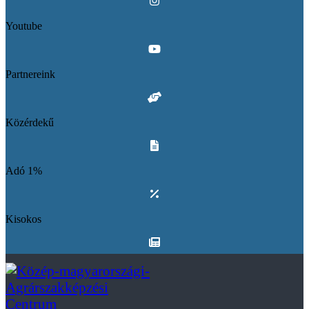
Youtube
Partnereink
Közérdekű
Adó 1%
Kisokos