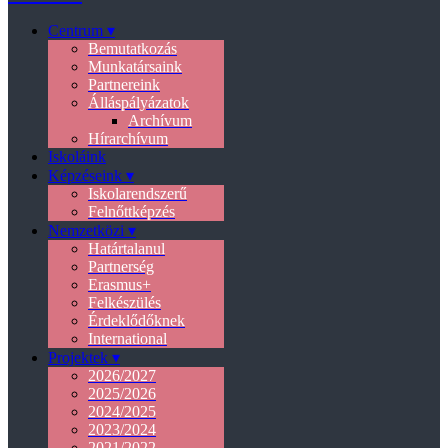
Centrum ▾
Bemutatkozás
Munkatársaink
Partnereink
Álláspályázatok
Archívum
Hírarchívum
Iskoláink
Képzéseink ▾
Iskolarendszerű
Felnőttképzés
Nemzetközi ▾
Határtalanul
Partnerség
Erasmus+
Felkészülés
Érdeklődőknek
International
Projektek ▾
2026/2027
2025/2026
2024/2025
2023/2024
2021/2022