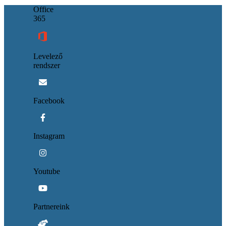
Office
365
Levelező
rendszer
Facebook
Instagram
Youtube
Partnereink