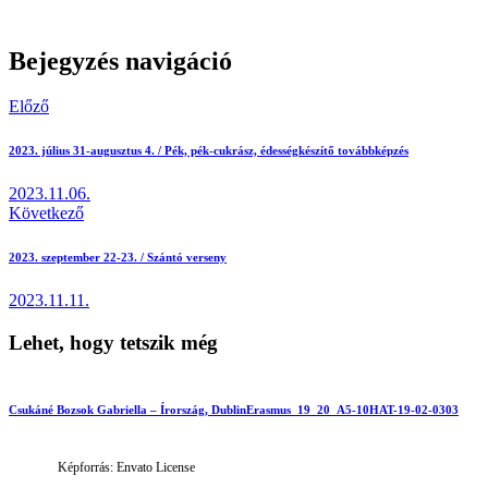
Bejegyzés navigáció
Előző
2023. július 31-augusztus 4. / Pék, pék-cukrász, édességkészítő továbbképzés
2023.11.06.
Következő
2023. szeptember 22-23. / Szántó verseny
2023.11.11.
Lehet, hogy tetszik még
Csukáné Bozsok Gabriella – Írország, Dublin
Erasmus_19_20_A5-10
HAT-19-02-0303
Képforrás: Envato License