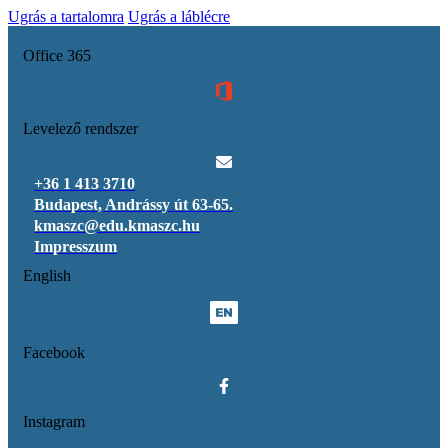
Ugrás a tartalomra
Ugrás a láblécre
Office 365
Levelező rendszer
+36 1 413 3710
Budapest, Andrássy út 63-65.
kmaszc@edu.kmaszc.hu
Impresszum
English
Facebook
Instagram