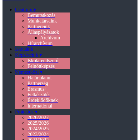
Centrum ▾
Bemutatkozás
Munkatársaink
Partnereink
Álláspályázatok
Archívum
Hírarchívum
Iskoláink
Képzéseink ▾
Iskolarendszerű
Felnőttképzés
Nemzetközi ▾
Határtalanul
Partnerség
Erasmus+
Felkészülés
Érdeklődőknek
International
Projektek ▾
2026/2027
2025/2026
2024/2025
2023/2024
2021/2022