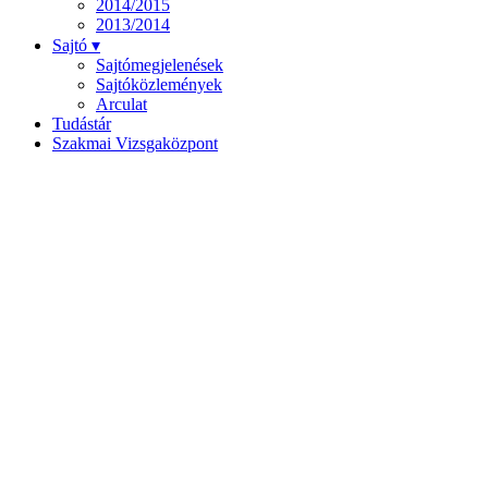
2014/2015
2013/2014
Sajtó ▾
Sajtómegjelenések
Sajtóközlemények
Arculat
Tudástár
Szakmai Vizsgaközpont