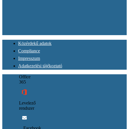
Közérdekű adatok
Compliance
Impresszum
Adatkezelési tájékoztató
Office
365
Levelező
rendszer
Facebook