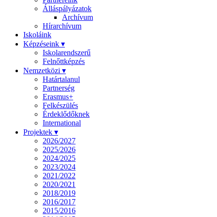
Álláspályázatok
Archívum
Hírarchívum
Iskoláink
Képzéseink ▾
Iskolarendszerű
Felnőttképzés
Nemzetközi ▾
Határtalanul
Partnerség
Erasmus+
Felkészülés
Érdeklődőknek
International
Projektek ▾
2026/2027
2025/2026
2024/2025
2023/2024
2021/2022
2020/2021
2018/2019
2016/2017
2015/2016