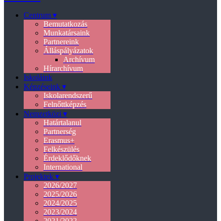
Centrum ▾
Bemutatkozás
Munkatársaink
Partnereink
Álláspályázatok
Archívum
Hírarchívum
Iskoláink
Képzéseink ▾
Iskolarendszerű
Felnőttképzés
Nemzetközi ▾
Határtalanul
Partnerség
Erasmus+
Felkészülés
Érdeklődőknek
International
Projektek ▾
2026/2027
2025/2026
2024/2025
2023/2024
2021/2022