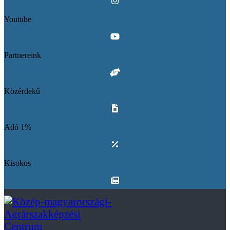
Youtube
Partnereink
Közérdekű
Adó 1%
Kisokos