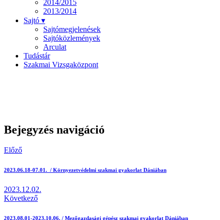
2014/2015
2013/2014
Sajtó ▾
Sajtómegjelenések
Sajtóközlemények
Arculat
Tudástár
Szakmai Vizsgaközpont
Bejegyzés navigáció
Előző
2023.06.18-07.01. / Környezetvédelmi szakmai gyakorlat Dániában
2023.12.02.
Következő
2023.08.01-2023.10.06. / Mezőgazdasági gépész szakmai gyakorlat Dániában