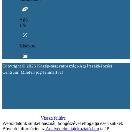
Adó
1%
Kisokos
Copyright © 2026 Közép-magyarországi-Agrárszakképzési
Centrum. Minden jog fenntartva!
Vissza felülre
Weboldalunk sütiket használ, böngészével elfogadja ezen sütiket.
Bővebb információt az
Adatvédelmi tájékoztató-ban
talál!