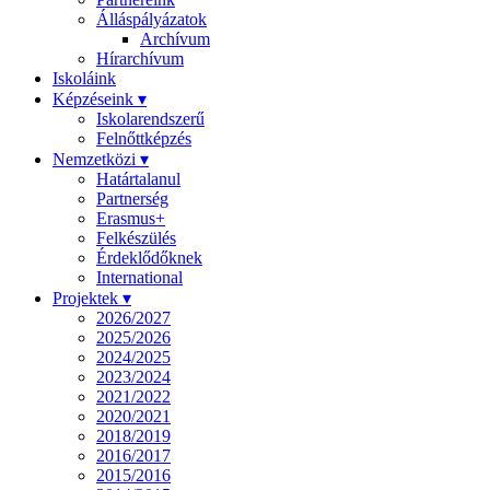
Álláspályázatok
Archívum
Hírarchívum
Iskoláink
Képzéseink ▾
Iskolarendszerű
Felnőttképzés
Nemzetközi ▾
Határtalanul
Partnerség
Erasmus+
Felkészülés
Érdeklődőknek
International
Projektek ▾
2026/2027
2025/2026
2024/2025
2023/2024
2021/2022
2020/2021
2018/2019
2016/2017
2015/2016