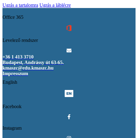
Ugrás a tartalomra
Ugrás a láblécre
Office 365
Levelező rendszer
+36 1 413 3710
Budapest, Andrássy út 63-65.
kmaszc@edu.kmaszc.hu
Impresszum
English
Facebook
Instagram