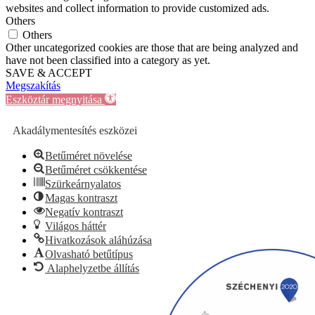
websites and collect information to provide customized ads.
Others
Others
Other uncategorized cookies are those that are being analyzed and
have not been classified into a category as yet.
SAVE & ACCEPT
Megszakítás
Eszköztár megnyitása
Akadálymentesítés eszközei
Betűméret növelése
Betűméret csökkentése
Szürkeárnyalatos
Magas kontraszt
Negatív kontraszt
Világos háttér
Hivatkozások aláhúzása
Olvasható betűtípus
Alaphelyzetbe állítás