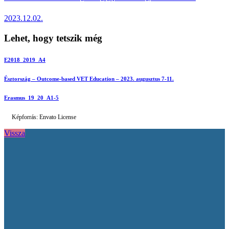
2023.12.02.
Lehet, hogy tetszik még
E2018_2019_A4
Észtország – Outcome-based VET Education – 2023. augusztus 7-11.
Erasmus_19_20_A1-5
Képforrás: Envato License
Vissza