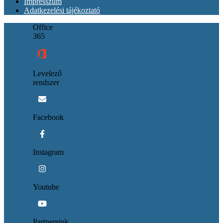
Impresszum
Adatkezelési tájékoztató
Office
365
Levelező
rendszer
Facebook
Instagram
Youtube
Partnereink