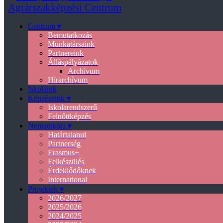
Centrum ▾
Bemutatkozás
Munkatársaink
Partnereink
Álláspályázatok
Archívum
Hírarchívum
Iskoláink
Képzéseink ▾
Iskolarendszerű
Felnőttképzés
Nemzetközi ▾
Határtalanul
Partnerség
Erasmus+
Felkészülés
Érdeklődőknek
International
Projektek ▾
2026/2027
2025/2026
2024/2025