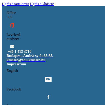
Ugrás a tartalomra
Ugrás a láblécre
Office
365
Levelező
rendszer
+36 1 413 3710
Budapest, Andrássy út 63-65.
kmaszc@edu.kmaszc.hu
Impresszum
English
Facebook