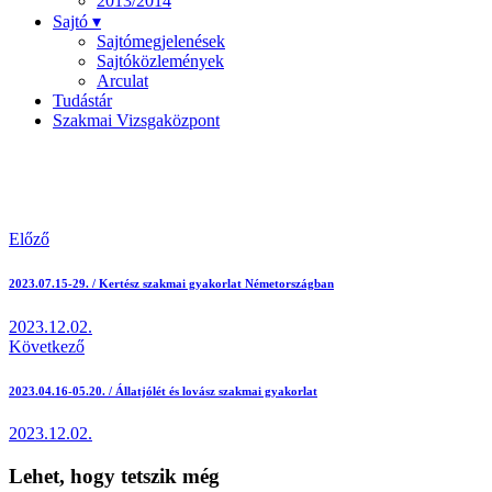
2013/2014
Sajtó ▾
Sajtómegjelenések
Sajtóközlemények
Arculat
Tudástár
Szakmai Vizsgaközpont
Bejegyzés
Előző
navigáció
2023.07.15-29. / Kertész szakmai gyakorlat Németországban
2023.12.02.
Következő
2023.04.16-05.20. / Állatjólét és lovász szakmai gyakorlat
2023.12.02.
Lehet, hogy tetszik még