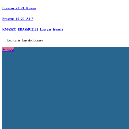
Erasmus_20_21_Kusner
Erasmus_19_20_A1-7
KMASZC_ERASMU2122_Latogat_francia
Képforrás: Envato License
Vissza