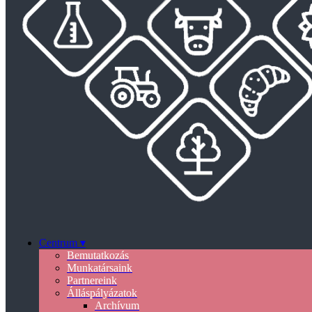
Centrum ▾
Bemutatkozás
Munkatársaink
Partnereink
Álláspályázatok
Archívum