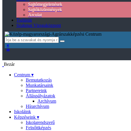
Sajtómegjelenések
Sajtóközlemények
Arculat
Tudástár
Szakmai Vizsgaközpont
Bezár
Centrum ▾
Bemutatkozás
Munkatársaink
Partnereink
Álláspályázatok
Archívum
Hírarchívum
Iskoláink
Képzéseink ▾
Iskolarendszerű
Felnőttképzés