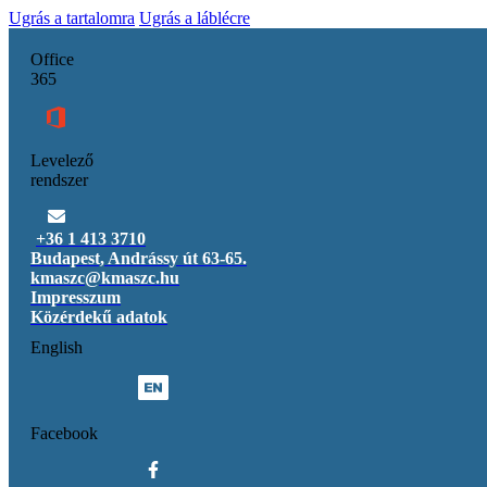
Ugrás a tartalomra
Ugrás a láblécre
Office
365
Levelező
rendszer
+36 1 413 3710
Budapest, Andrássy út 63-65.
kmaszc@kmaszc.hu
Impresszum
Közérdekű adatok
English
Facebook