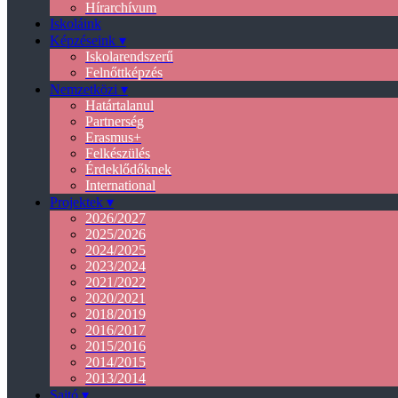
Hírarchívum
Iskoláink
Képzéseink ▾
Iskolarendszerű
Felnőttképzés
Nemzetközi ▾
Határtalanul
Partnerség
Erasmus+
Felkészülés
Érdeklődőknek
International
Projektek ▾
2026/2027
2025/2026
2024/2025
2023/2024
2021/2022
2020/2021
2018/2019
2016/2017
2015/2016
2014/2015
2013/2014
Sajtó ▾