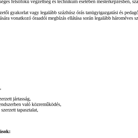
éges felsőfokú végzettség és technikum esetében mesterképzésben, sza
etői gyakorlat vagy legalább százhúsz órás tanügyigazgatási és pedagó
tására vonatkozó óraadói megbízás ellátása során legalább hároméves s
,
rzett jártasság,
rendszerben való közreműködés,
szerzett tapasztalat,
ások: