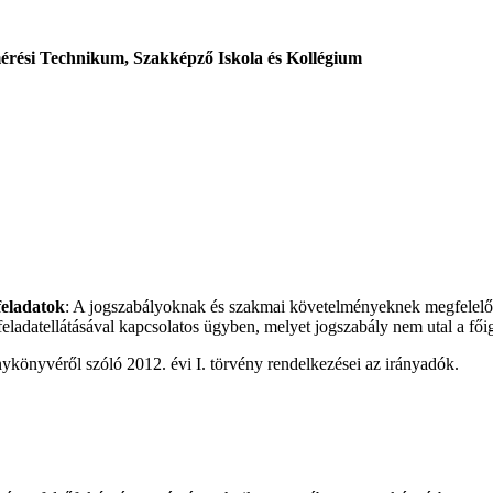
rési Technikum, Szakképző Iskola és Kollégium
feladatok
: A jogszabályoknak és szakmai követelményeknek megfelelően
ladatellátásával kapcsolatos ügyben, melyet jogszabály nem utal a fői
könyvéről szóló 2012. évi I. törvény rendelkezései az irányadók.