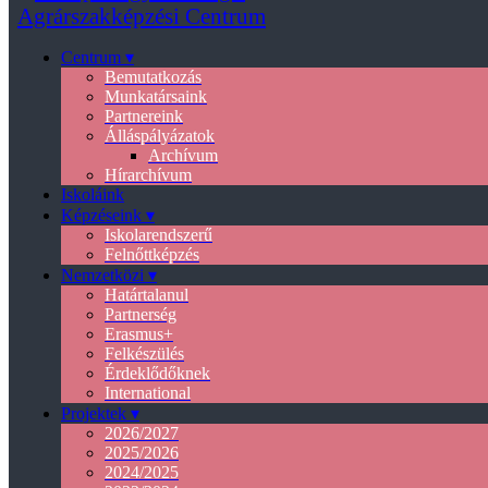
Centrum ▾
Bemutatkozás
Munkatársaink
Partnereink
Álláspályázatok
Archívum
Hírarchívum
Iskoláink
Képzéseink ▾
Iskolarendszerű
Felnőttképzés
Nemzetközi ▾
Határtalanul
Partnerség
Erasmus+
Felkészülés
Érdeklődőknek
International
Projektek ▾
2026/2027
2025/2026
2024/2025