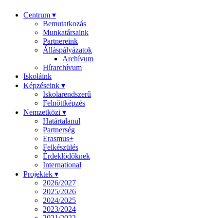
Centrum ▾
Bemutatkozás
Munkatársaink
Partnereink
Álláspályázatok
Archívum
Hírarchívum
Iskoláink
Képzéseink ▾
Iskolarendszerű
Felnőttképzés
Nemzetközi ▾
Határtalanul
Partnerség
Erasmus+
Felkészülés
Érdeklődőknek
International
Projektek ▾
2026/2027
2025/2026
2024/2025
2023/2024
2021/2022