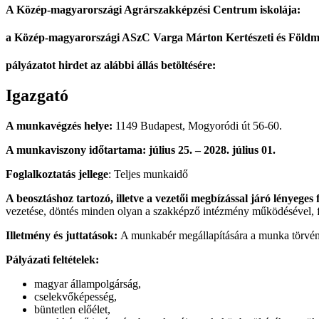
A Közép-magyarországi Agrárszakképzési Centrum iskolája:
a Közép-magyarországi ASzC Varga Márton Kertészeti és Földmé
pályázatot hirdet az alábbi állás betöltésére:
Igazgató
A munkavégzés helye:
1149 Budapest, Mogyoródi út 56-60.
A munkaviszony időtartama: július 25. – 2028. július 01.
Foglalkoztatás jellege
: Teljes munkaidő
A beosztáshoz tartozó, illetve a vezetői megbízással járó lényeges 
vezetése, döntés minden olyan a szakképző intézmény működésével, fe
Illetmény és juttatások:
A munkabér megállapítására a munka törvény
Pályázati feltételek:
magyar állampolgárság,
cselekvőképesség,
büntetlen előélet,