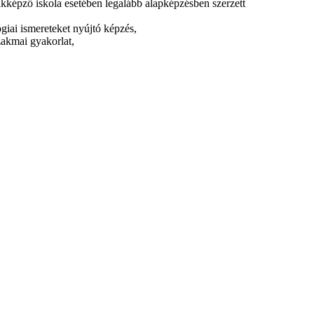
kképző iskola esetében legalább alapképzésben szerzett
giai ismereteket nyújtó képzés,
zakmai gyakorlat,