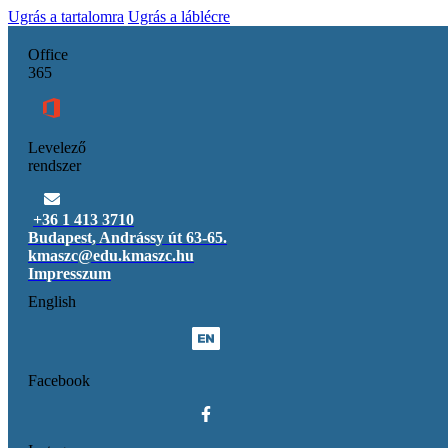
Ugrás a tartalomra
Ugrás a láblécre
Office
365
Levelező
rendszer
+36 1 413 3710
Budapest, Andrássy út 63-65.
kmaszc@edu.kmaszc.hu
Impresszum
English
Facebook