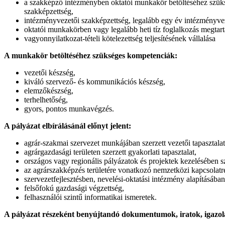
a szakképző intézményben oktatói munkakör betöltéséhez szüks
szakképzettség,
intézményvezetői szakképzettség, legalább egy év intézményvez
oktatói munkakörben vagy legalább heti tíz foglalkozás megtar
vagyonnyilatkozat-tételi kötelezettség teljesítésének vállalása
A munkakör betöltéséhez szükséges kompetenciák:
vezetői készség,
kiváló szervező- és kommunikációs készség,
elemzőkészség,
terhelhetőség,
gyors, pontos munkavégzés.
A pályázat elbírálásánál előnyt jelent:
agrár-szakmai szervezet munkájában szerzett vezetői tapasztalat
agrárgazdasági területen szerzett gyakorlati tapasztalat,
országos vagy regionális pályázatok és projektek kezelésében sze
az agrárszakképzés területére vonatkozó nemzetközi kapcsolat
szervezetfejlesztésben, nevelési-oktatási intézmény alapításában 
felsőfokú gazdasági végzettség,
felhasználói szintű informatikai ismeretek.
A pályázat részeként benyújtandó dokumentumok, iratok, igazol