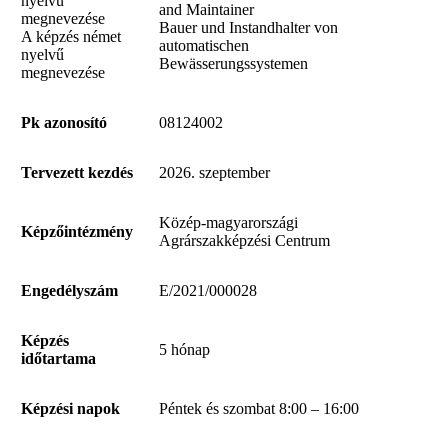
nyelvű
and Maintainer
kultúrn
megnevezése
Bauer und Instandhalter von
virágok,
A képzés német
automatischen
automat
nyelvű
Bewässerungssystemen
karbanta
megnevezése
legfonto
üzemszü
újraindít
Pk azonosító
08124002
időszak
leállítás
öntözőr
Tervezett kezdés
2026. szeptember
igazítan
növényz
Közép-magyarországi
Munkaterület
évszako
Képzőintézmény
Agrárszakképzési Centrum
leírása
ad az új
kapcsol
szükség
Engedélyszám
E/2021/000028
vannak a
időjárás
számítás
Képzés
5 hónap
és szemp
időtartama
technol
és a vál
kisfeszü
Képzési napok
Péntek és szombat 8:00 – 16:00
törpefe
berendez