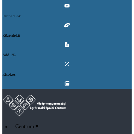
Partnereink
Közérdekű
Adó 1%
Kisokos
Centrum ▾