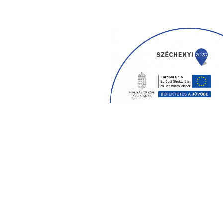
Vissza felülre
Weboldalunk sütiket használ, böngészével elfogadja ezen
sütiket. Bővebb információt az
Adatvédelmi tájékoztató-
ban
talál!
Megértettem!
Close
Privacy Overview