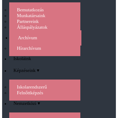
Bemutatkozás
Munkatársaink
Partnereink
Álláspályázatok
Archívum
Hírarchívum
Iskoláink
Képzéseink ▾
Iskolarendszerű
Felnőttképzés
Nemzetközi ▾