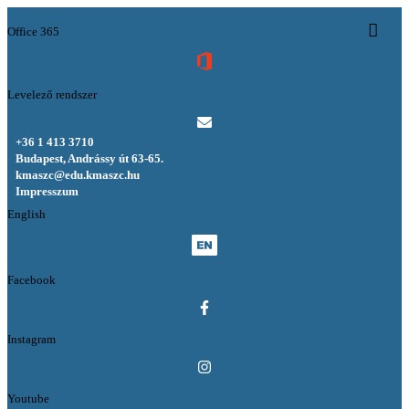
Office 365
Levelező rendszer
+36 1 413 3710
Budapest, Andrássy út 63-65.
kmaszc@edu.kmaszc.hu
Impresszum
English
Facebook
Instagram
Youtube