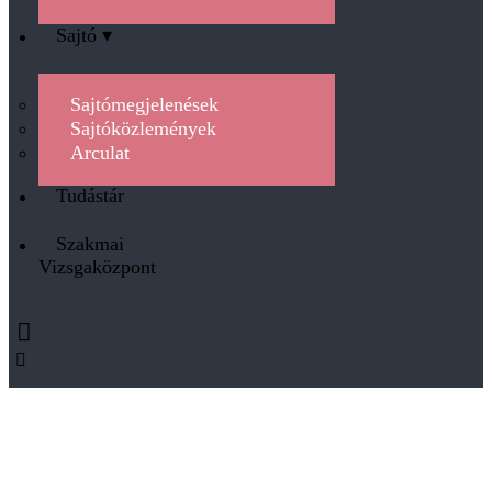
Sajtó ▾
Sajtómegjelenések
Sajtóközlemények
Arculat
Tudástár
Szakmai
Vizsgaközpont