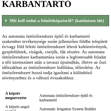
KARBANTARTÓ
Mit kell tudni a felnőttképzésről? (kattintson ide)
Az automata öntözőrendszer építő és karbantartó
szakember tevékenysége során jellemzően földbe telepített
és/vagy föld feletti öntözőrendszert létesít kultúrnövények,
gyepfelületek, virágok, cserjék, fák részére. Az automata
öntözőrendszer karbantartása során a legfontosabb feladat
a téli üzemszünet után a tavaszi újraindítás, illetve az őszi
időszakban az öntözőrendszer leállítása, téliesítése. Az
öntözőrendszert hozzá tudja igazítani a különböző
növényzethez és a változó évszakokhoz.
Az auto
A képzés
Automata öntözőrendszer építő és
építő é
megnevezése
karbantartó
tevéken
földbe t
A képzés angol
Automatic Irrigation System Builder
feletti 