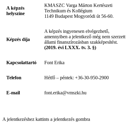
KMASZC Varga Márton Kertészeti
A képzés
Technikum és Kollégium
helyszíne
1149 Budapest Mogyoródi út 56-60.
A képzés ingyenesen elvégezhető,
amennyiben a jelentkező még nem szerzett
Képzés díja
állami finanszírozásban szakképesítést.
(2019. évi LXXX. tv. 3. §)
Kapcsolattartó
Font Erika
Telefon
Hétfő – péntek: +36-30-950-2900
E-mail
font.erika@vmszki.hu
A jelentkezéshez kattints a jelentkezés gombra