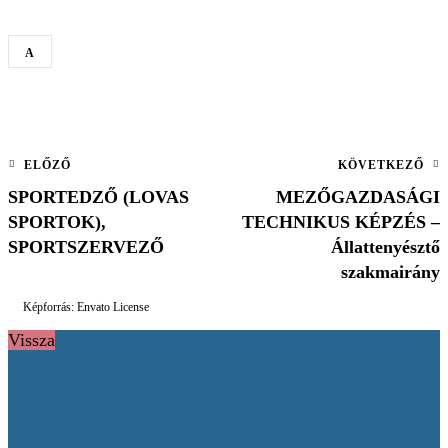
A
Bejegyzés navigáció
ELŐZŐ
KÖVETKEZŐ
SPORTEDZŐ (LOVAS
MEZŐGAZDASÁGI
SPORTOK),
TECHNIKUS KÉPZÉS –
SPORTSZERVEZŐ
Állattenyésztő
szakmairány
Képforrás: Envato License
Vissza